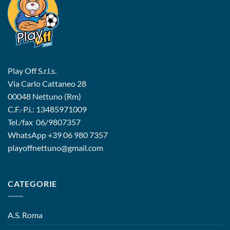
Play Off S.r.l.s.
Via Carlo Cattaneo 28
00048 Nettuno (Rm)
C.F.-P.i.: 13485971009
Tel./fax 06/9807357
WhatsApp
+39 06 980 7357
playoffnettuno@gmail.com
CATEGORIE
A.S. Roma