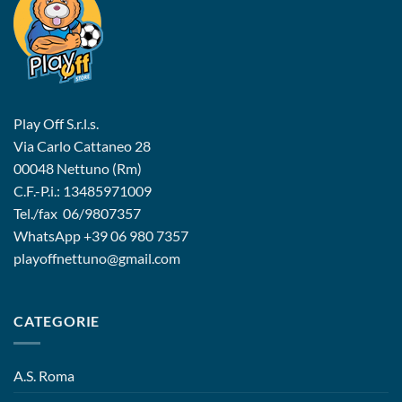
Play Off S.r.l.s.
Via Carlo Cattaneo 28
00048 Nettuno (Rm)
C.F.-P.i.: 13485971009
Tel./fax 06/9807357
WhatsApp
+39 06 980 7357
playoffnettuno@gmail.com
CATEGORIE
A.S. Roma