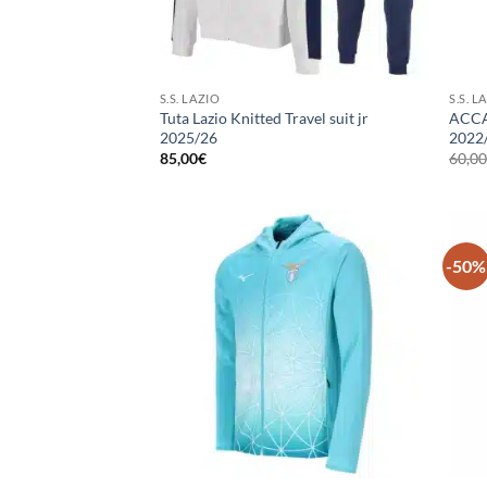
S.S. LAZIO
S.S. L
Tuta Lazio Knitted Travel suit jr
ACCA
2025/26
2022
85,00
€
60,0
-50%