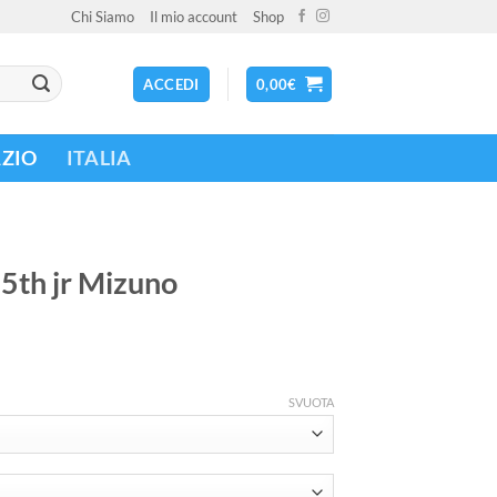
Chi Siamo
Il mio account
Shop
ACCEDI
0,00
€
AZIO
ITALIA
25th jr Mizuno
SVUOTA