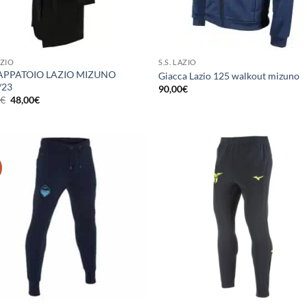
AZIO
S.S. LAZIO
PPATOIO LAZIO MIZUNO
Giacca Lazio 125 walkout mizuno
/23
90,00
€
Il
Il
0
€
48,00
€
prezzo
prezzo
originale
attuale
era:
è:
60,00€.
48,00€.