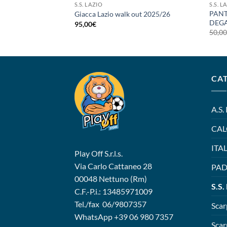
S.S. LAZIO
S.S. L
PANT
Giacca Lazio walk out 2025/26
DEGA
95,00
€
50,0
CA
A.S.
CAL
ITA
Play Off S.r.l.s.
Via Carlo Cattaneo 28
PAD
00048 Nettuno (Rm)
S.S.
C.F.-P.i.: 13485971009
Tel./fax 06/9807357
Scar
WhatsApp
+39 06 980 7357
Scar