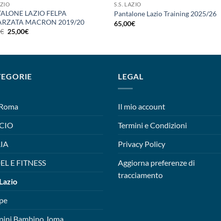
AZIO
S.S. LAZIO
ALONE LAZIO FELPA
Pantalone Lazio Training 2025/26
RZATA MACRON 2019/20
65,00
€
Il
Il
0
€
25,00
€
prezzo
prezzo
originale
attuale
era:
è:
50,00€.
25,00€.
TEGORIE
LEGAL
 Roma
Il mio account
CIO
Termini e Condizioni
LIA
Privacy Policy
EL E FITNESS
Aggiorna preferenze di
tracciamento
 Lazio
pe
pini Bambino Joma