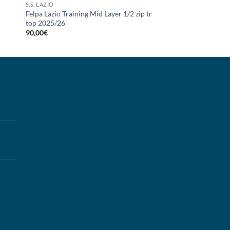
S.S. LAZIO
Felpa Lazio Training Mid Layer 1/2 zip tr
top 2025/26
90,00
€