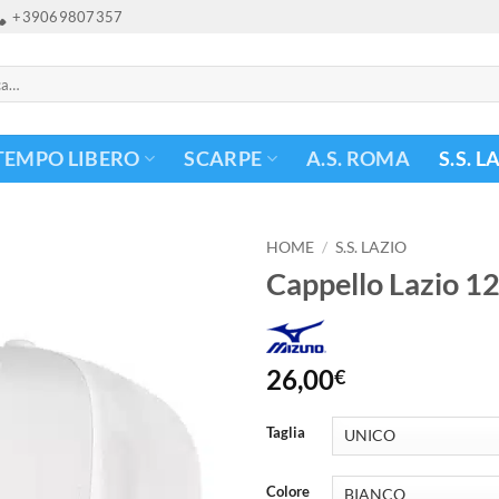
+39069807357
TEMPO LIBERO
SCARPE
A.S. ROMA
S.S. L
HOME
/
S.S. LAZIO
Cappello Lazio 1
26,00
€
Taglia
Colore