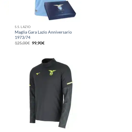
S.S. LAZIO
Maglia Gara Lazio Anniversario
1973/74
Il
Il
125,00
€
99,90
€
prezzo
prezzo
originale
attuale
era:
è:
125,00€.
99,90€.