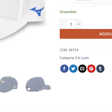
Disponibile
Cappello Lazio 125th jr Mizuno q
AGGIU
COD:
98759
Categoria:
S.S. Lazio