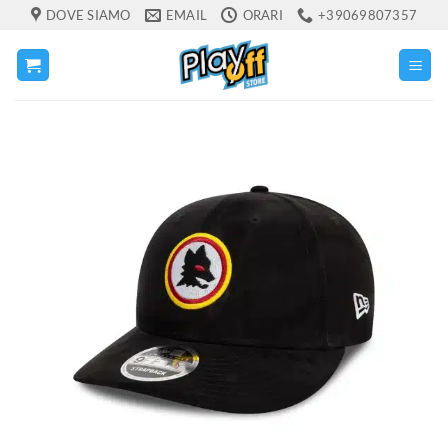
Salta
DOVE SIAMO
EMAIL
ORARI
+39069807357
ai
contenuti