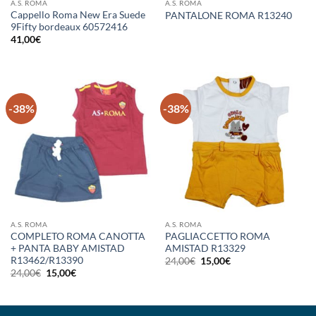
A.S. ROMA
A.S. ROMA
Cappello Roma New Era Suede
PANTALONE ROMA R13240
9Fifty bordeaux 60572416
41,00
€
-38%
-38%
A.S. ROMA
A.S. ROMA
COMPLETO ROMA CANOTTA
PAGLIACCETTO ROMA
+ PANTA BABY AMISTAD
AMISTAD R13329
R13462/R13390
Il
Il
24,00
€
15,00
€
prezzo
prezzo
Il
Il
24,00
€
15,00
€
originale
attuale
prezzo
prezzo
era:
è:
originale
attuale
24,00€.
15,00€.
era:
è:
24,00€.
15,00€.