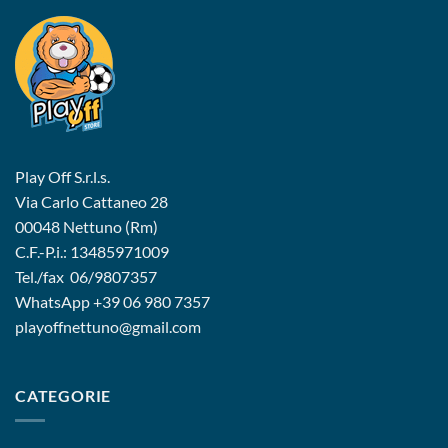
Play Off S.r.l.s.
Via Carlo Cattaneo 28
00048 Nettuno (Rm)
C.F.-P.i.: 13485971009
Tel./fax 06/9807357
WhatsApp
+39 06 980 7357
playoffnettuno@gmail.com
CATEGORIE