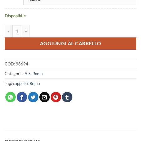
Disponibile
Cappello Roma New Era Suede 9Fifty nero 60572410 quantità
AGGIUNGI AL CARRELLO
COD:
98694
Categoria:
A.S. Roma
Tag:
cappello
,
Roma