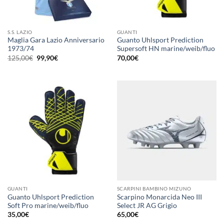
S.S. LAZIO
GUANTI
Maglia Gara Lazio Anniversario
Guanto Uhlsport Prediction
1973/74
Supersoft HN marine/weib/fluo
Il
Il
125,00
€
99,90
€
70,00
€
prezzo
prezzo
originale
attuale
era:
è:
125,00€.
99,90€.
GUANTI
SCARPINI BAMBINO MIZUNO
Guanto Uhlsport Prediction
Scarpino Monarcida Neo III
Soft Pro marine/weib/fluo
Select JR AG Grigio
35,00
€
65,00
€