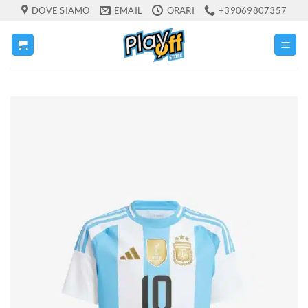
Salta
DOVE SIAMO
EMAIL
ORARI
+39069807357
ai
contenuti