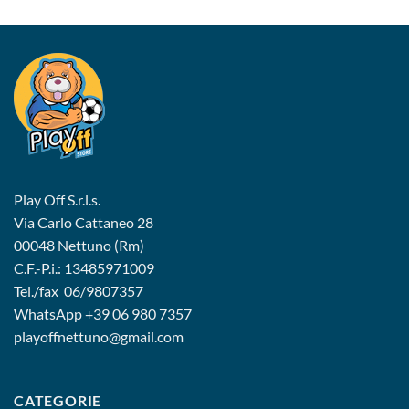
Play Off S.r.l.s.
Via Carlo Cattaneo 28
00048 Nettuno (Rm)
C.F.-P.i.: 13485971009
Tel./fax 06/9807357
WhatsApp
+39 06 980 7357
playoffnettuno@gmail.com
CATEGORIE