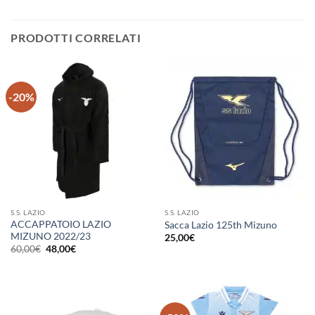
PRODOTTI CORRELATI
-20%
S.S. LAZIO
S.S. LAZIO
ACCAPPATOIO LAZIO
Sacca Lazio 125th Mizuno
MIZUNO 2022/23
25,00
€
Il
Il
60,00
€
48,00
€
prezzo
prezzo
originale
attuale
era:
è:
60,00€.
48,00€.