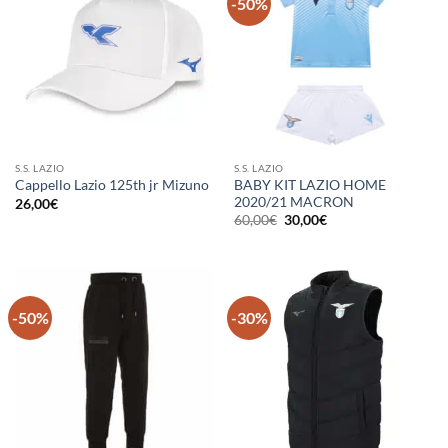
-50%
S.S. LAZIO
S.S. LAZIO
BABY KIT LAZIO HOME
Cappello Lazio 125th jr Mizuno
2020/21 MACRON
26,00
€
Il
Il
60,00
€
30,00
€
prezzo
prezzo
originale
attuale
era:
è:
60,00€.
30,00€.
-50%
-30%