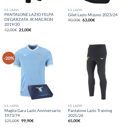
S.S. LAZIO
S.S. LAZIO
PANTALONE LAZIO FELPA
Gilet Lazio Mizuno 2023/24
DEGARZATA JR MACRON
Il
Il
90,00
€
63,00
€
prezzo
prezzo
2019/20
originale
attuale
Il
Il
42,00
€
21,00
€
era:
è:
prezzo
prezzo
90,00€.
63,00€.
originale
attuale
era:
è:
42,00€.
21,00€.
-20%
S.S. LAZIO
S.S. LAZIO
Maglia Gara Lazio Anniversario
Pantalone Lazio Training
1973/74
2025/26
Il
Il
125,00
€
99,90
€
65,00
€
prezzo
prezzo
originale
attuale