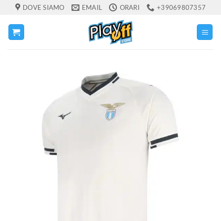
Salta
DOVE SIAMO
EMAIL
ORARI
+39069807357
ai
contenuti