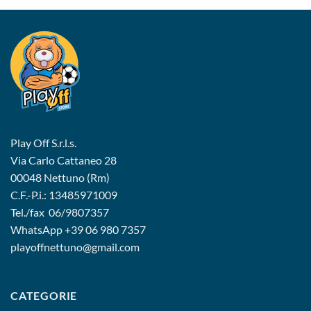
era:
è:
125,00€.
99,90€.
Play Off S.r.l.s.
Via Carlo Cattaneo 28
00048 Nettuno (Rm)
C.F.-P.i.: 13485971009
Tel./fax 06/9807357
WhatsApp
+39 06 980 7357
playoffnettuno@gmail.com
CATEGORIE