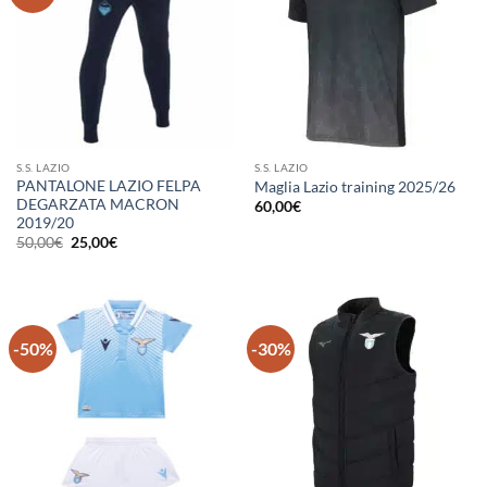
S.S. LAZIO
S.S. LAZIO
PANTALONE LAZIO FELPA
Maglia Lazio training 2025/26
DEGARZATA MACRON
60,00
€
2019/20
Il
Il
50,00
€
25,00
€
prezzo
prezzo
originale
attuale
era:
è:
50,00€.
25,00€.
-50%
-30%