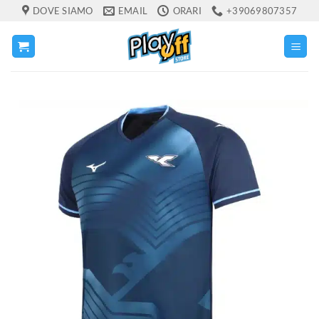
Salta
DOVE SIAMO
EMAIL
ORARI
+39069807357
ai
contenuti