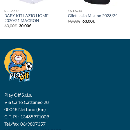
S.S. LAZIO
S.S. LAZIO
BABY KIT LAZIO HOME
Gilet Lazio Mizuno 2023/24
2020/21 MACRON
Il
Il
90,00
€
63,00
€
prezzo
prezzo
Il
Il
60,00
€
30,00
€
originale
attuale
prezzo
prezzo
era:
è:
originale
attuale
90,00€.
63,00€.
era:
è:
60,00€.
30,00€.
Play Off S.r.l.s.
Via Carlo Cattaneo 28
00048 Nettuno (Rm)
C.F.-P.i.: 13485971009
Tel./fax 06/9807357