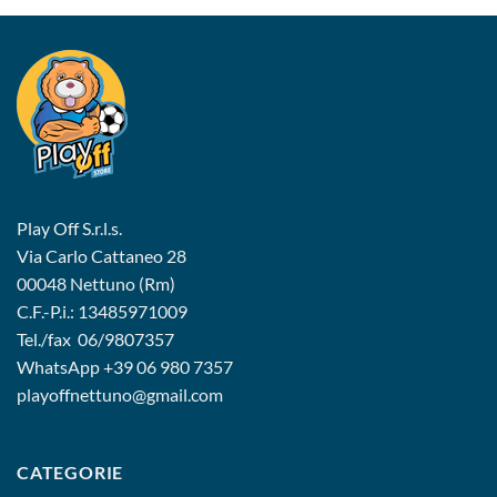
Play Off S.r.l.s.
Via Carlo Cattaneo 28
00048 Nettuno (Rm)
C.F.-P.i.: 13485971009
Tel./fax 06/9807357
WhatsApp
+39 06 980 7357
playoffnettuno@gmail.com
CATEGORIE