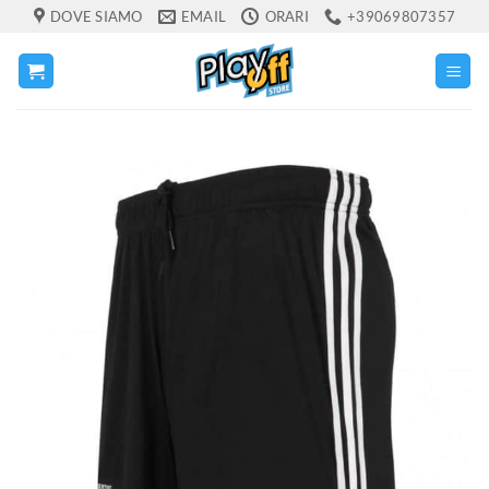
Salta
DOVE SIAMO
EMAIL
ORARI
+39069807357
ai
contenuti