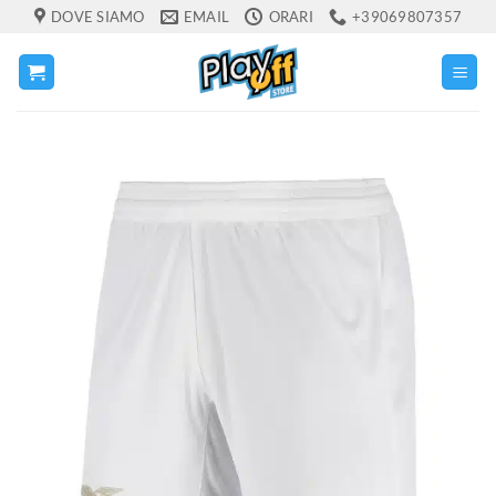
Salta
DOVE SIAMO
EMAIL
ORARI
+39069807357
ai
contenuti