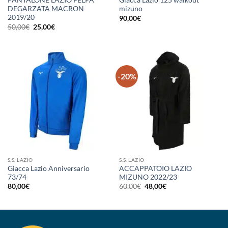
PANTALONE LAZIO FELPA
Giacca Lazio 125 walkout
DEGARZATA MACRON
mizuno
2019/20
90,00
€
Il
Il
50,00
€
25,00
€
prezzo
prezzo
originale
attuale
era:
è:
50,00€.
25,00€.
-20%
S.S. LAZIO
S.S. LAZIO
Giacca Lazio Anniversario
ACCAPPATOIO LAZIO
73/74
MIZUNO 2022/23
Il
Il
80,00
€
60,00
€
48,00
€
prezzo
prezzo
originale
attuale
era:
è:
60,00€.
48,00€.