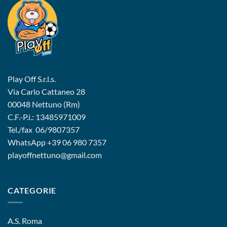
Play Off S.r.l.s.
Via Carlo Cattaneo 28
00048 Nettuno (Rm)
C.F.-P.i.: 13485971009
Tel./fax 06/9807357
WhatsApp
+39 06 980 7357
playoffnettuno@gmail.com
CATEGORIE
A.S. Roma