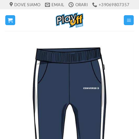
Salta
DOVE SIAMO
EMAIL
ORARI
+39069807357
ai
contenuti