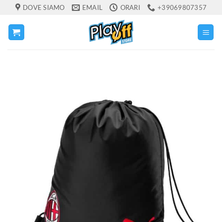
Salta
DOVE SIAMO
EMAIL
ORARI
+39069807357
ai
contenuti