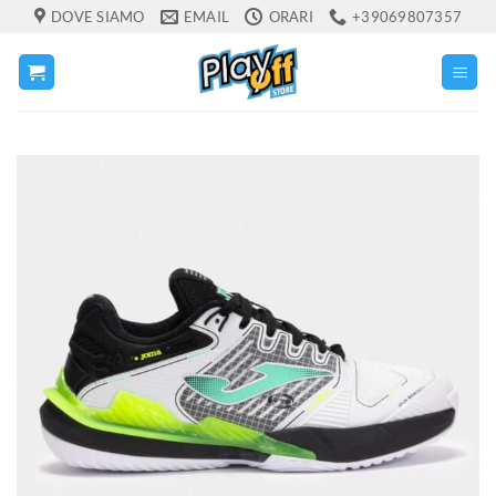
Salta
DOVE SIAMO
EMAIL
ORARI
+39069807357
ai
contenuti