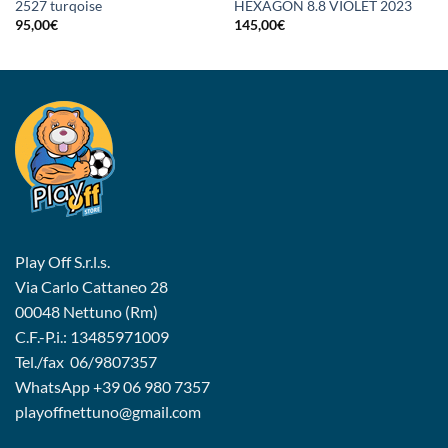
2527 turqoise
HEXAGON 8.8 VIOLET 2023
95,00
€
145,00
€
Play Off S.r.l.s.
Via Carlo Cattaneo 28
00048 Nettuno (Rm)
C.F.-P.i.: 13485971009
Tel./fax 06/9807357
WhatsApp
+39 06 980 7357
playoffnettuno@gmail.com