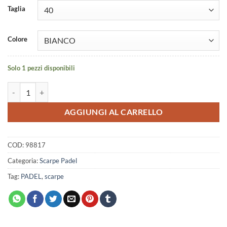
Taglia
Colore
Solo 1 pezzi disponibili
Scarpa Joma Pickleball Stroke men 2532 white green quantità
AGGIUNGI AL CARRELLO
COD:
98817
Categoria:
Scarpe Padel
Tag:
PADEL
,
scarpe