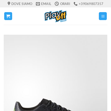
Salta
DOVE SIAMO
EMAIL
ORARI
+39069807357
ai
contenuti