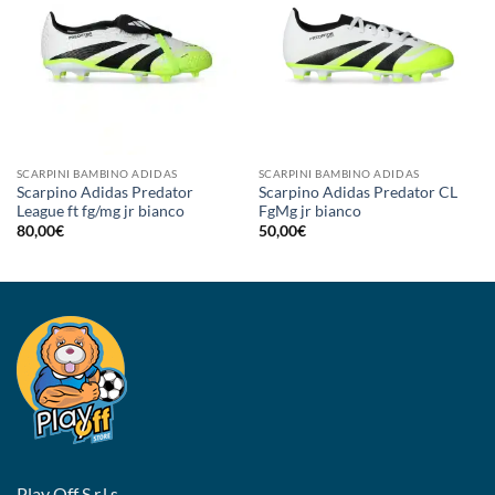
SCARPINI BAMBINO ADIDAS
SCARPINI BAMBINO ADIDAS
Scarpino Adidas Predator
Scarpino Adidas Predator CL
League ft fg/mg jr bianco
FgMg jr bianco
80,00
€
50,00
€
Play Off S.r.l.s.