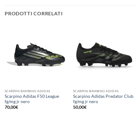
PRODOTTI CORRELATI
SCARPINI BAMBINO ADIDAS
SCARPINI BAMBINO ADIDAS
Scarpino Adidas F50 League
Scarpino Adidas Predator Club
fg/mg jr nero
fg/mg jr nero
70,00
€
50,00
€