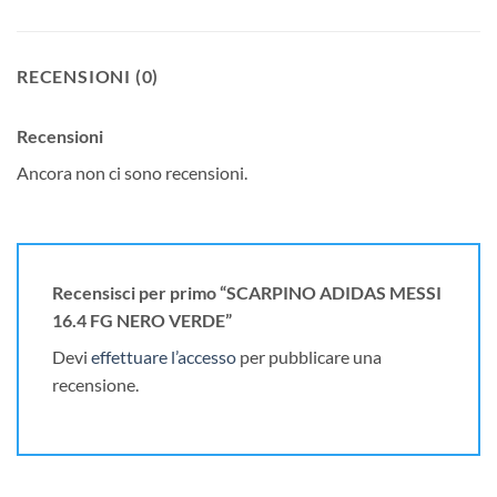
RECENSIONI (0)
Recensioni
Ancora non ci sono recensioni.
Recensisci per primo “SCARPINO ADIDAS MESSI
16.4 FG NERO VERDE”
Devi
effettuare l’accesso
per pubblicare una
recensione.