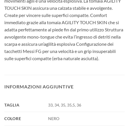
movimenti agili e una velocità esplosiva. La tomaia AGILITY
TOUCH SKIN assicura una calzata stabile e avvolgente.
Create per vincere sulle superfici compatte. Comfort
immediato grazie alla tomaia AGILITY TOUCH SKIN che si
adatta perfettamente al piede fin dal primo utilizzo Struttura
avvolgente mono-tongue che evita l’ingresso di detriti nella
scarpa e assicura un’agilità esplosiva Configurazione dei
tacchetti Messi FG per una velocità e un grip insuperabili
sulle superfici compatte (erba naturale asciutta).
INFORMAZIONI AGGIUNTIVE
TAGLIA
33, 34, 35, 35,5, 36
COLORE
NERO