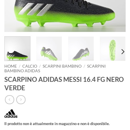
HOME
/
CALCIO
/
SCARPINI BAMBINO
/
SCARPINI
BAMBINO ADIDAS
SCARPINO ADIDAS MESSI 16.4 FG NERO
VERDE
Il prodotto non è attualmente in magazzino e non è disponibile.