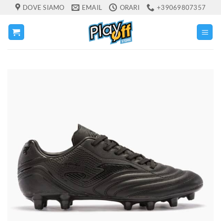
Salta
DOVE SIAMO
EMAIL
ORARI
+39069807357
ai
contenuti