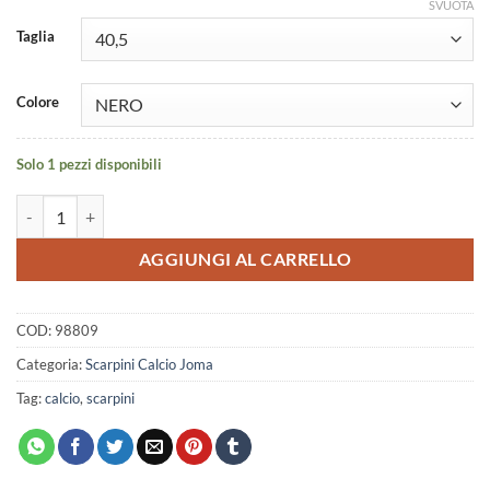
SVUOTA
Taglia
Colore
Solo 1 pezzi disponibili
Scarpino Joma Aguila 2521 black Firm Ground quantità
AGGIUNGI AL CARRELLO
COD:
98809
Categoria:
Scarpini Calcio Joma
Tag:
calcio
,
scarpini