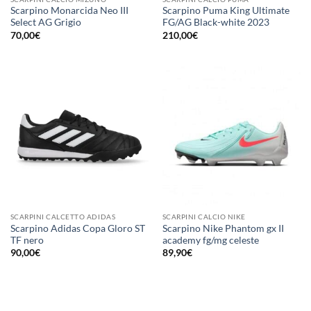
Scarpino Monarcida Neo III
Scarpino Puma King Ultimate
Select AG Grigio
FG/AG Black-white 2023
70,00
€
210,00
€
SCARPINI CALCETTO ADIDAS
SCARPINI CALCIO NIKE
Scarpino Adidas Copa Gloro ST
Scarpino Nike Phantom gx II
TF nero
academy fg/mg celeste
90,00
€
89,90
€