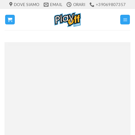
Salta
DOVE SIAMO
EMAIL
ORARI
+39069807357
ai
contenuti