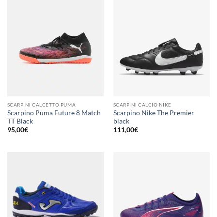
140,00€.
98,00€.
SCARPINI CALCETTO PUMA
SCARPINI CALCIO NIKE
Scarpino Puma Future 8 Match
Scarpino Nike The Premier
TT Black
black
95,00
€
111,00
€