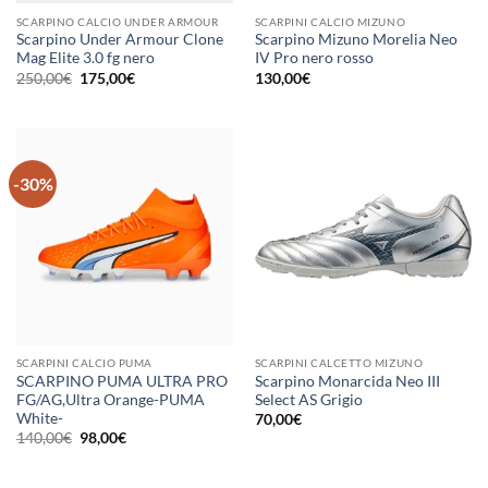
SCARPINO CALCIO UNDER ARMOUR
SCARPINI CALCIO MIZUNO
Scarpino Under Armour Clone
Scarpino Mizuno Morelia Neo
Mag Elite 3.0 fg nero
IV Pro nero rosso
Il
Il
250,00
€
175,00
€
130,00
€
prezzo
prezzo
originale
attuale
era:
è:
250,00€.
175,00€.
-30%
SCARPINI CALCIO PUMA
SCARPINI CALCETTO MIZUNO
SCARPINO PUMA ULTRA PRO
Scarpino Monarcida Neo III
FG/AG,Ultra Orange-PUMA
Select AS Grigio
White-
70,00
€
Il
Il
140,00
€
98,00
€
prezzo
prezzo
originale
attuale
era:
è: