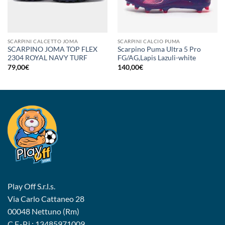
SCARPINI CALCETTO JOMA
SCARPINI CALCIO PUMA
SCARPINO JOMA TOP FLEX
Scarpino Puma Ultra 5 Pro
2304 ROYAL NAVY TURF
FG/AG,Lapis Lazuli-white
79,00
€
140,00
€
Play Off S.r.l.s.
Via Carlo Cattaneo 28
00048 Nettuno (Rm)
C.F.-P.i.: 13485971009