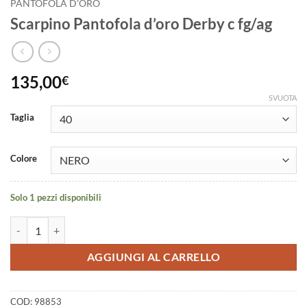
PANTOFOLA D'ORO
Scarpino Pantofola d’oro Derby c fg/ag
135,00
€
SVUOTA
Taglia
Colore
Solo 1 pezzi disponibili
Scarpino Pantofola d'oro Derby c fg/ag quantità
AGGIUNGI AL CARRELLO
COD:
98853