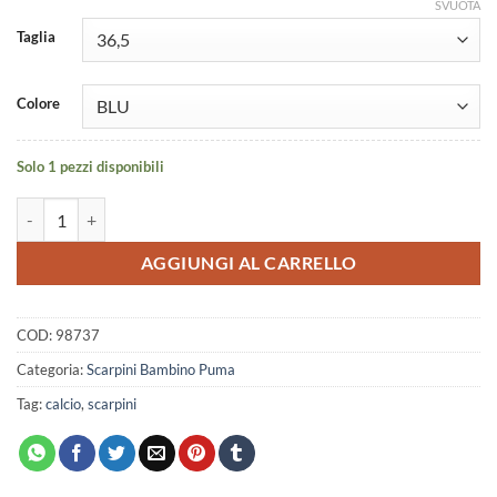
SVUOTA
Taglia
Colore
Solo 1 pezzi disponibili
Scarpino Puma Ultra 5 Match LL Lapis lazuli quantità
AGGIUNGI AL CARRELLO
COD:
98737
Categoria:
Scarpini Bambino Puma
Tag:
calcio
,
scarpini