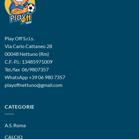
Play Off S.r.l.s.
Via Carlo Cattaneo 28
00048 Nettuno (Rm)
C.F.-P.i.: 13485971009
Tel./fax 06/9807357
WhatsApp
+39 06 980 7357
playoffnettuno@gmail.com
CATEGORIE
A.S. Roma
CALCIO