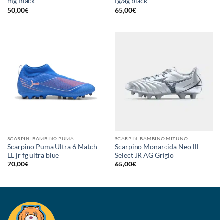
mg Black
fg/ag black
50,00
€
65,00
€
SCARPINI BAMBINO PUMA
SCARPINI BAMBINO MIZUNO
Scarpino Puma Ultra 6 Match
Scarpino Monarcida Neo III
LL jr fg ultra blue
Select JR AG Grigio
70,00
€
65,00
€