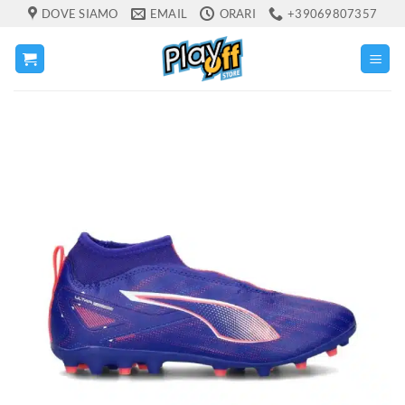
Salta
DOVE SIAMO
EMAIL
ORARI
+39069807357
ai
contenuti