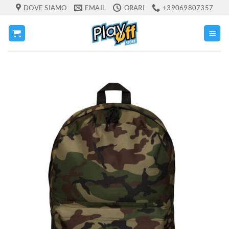
Salta
DOVE SIAMO
EMAIL
ORARI
+39069807357
ai
contenuti