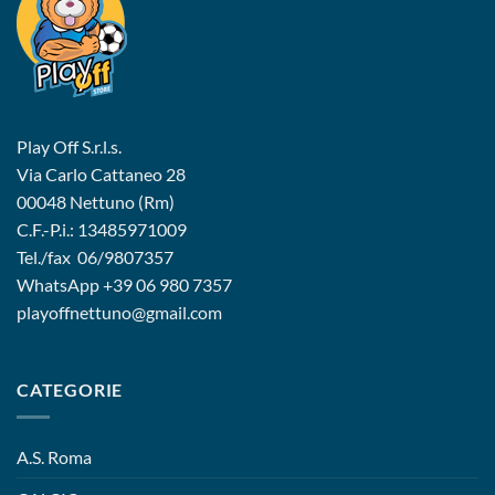
Play Off S.r.l.s.
Via Carlo Cattaneo 28
00048 Nettuno (Rm)
C.F.-P.i.: 13485971009
Tel./fax 06/9807357
WhatsApp
+39 06 980 7357
playoffnettuno@gmail.com
CATEGORIE
A.S. Roma