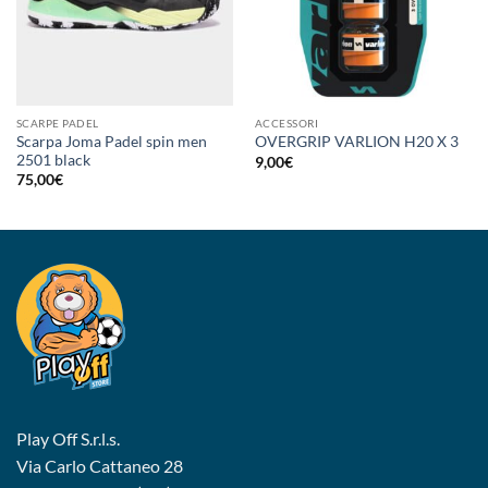
SCARPE PADEL
ACCESSORI
Scarpa Joma Padel spin men
OVERGRIP VARLION H20 X 3
2501 black
9,00
€
75,00
€
Play Off S.r.l.s.
Via Carlo Cattaneo 28