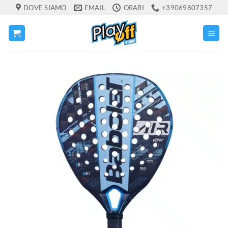
Salta
DOVE SIAMO
EMAIL
ORARI
+39069807357
ai
contenuti