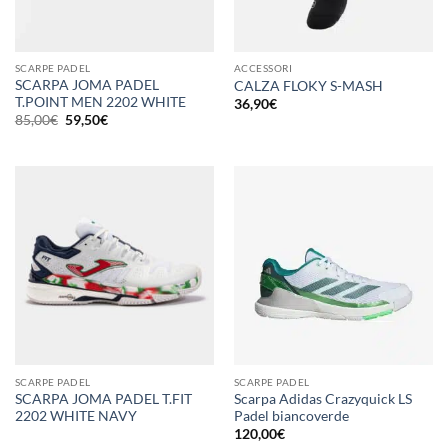
SCARPE PADEL
ACCESSORI
SCARPA JOMA PADEL
CALZA FLOKY S-MASH
T.POINT MEN 2202 WHITE
36,90
€
Il
Il
85,00
€
59,50
€
prezzo
prezzo
originale
attuale
era:
è:
85,00€.
59,50€.
SCARPE PADEL
SCARPE PADEL
SCARPA JOMA PADEL T.FIT
Scarpa Adidas Crazyquick LS
2202 WHITE NAVY
Padel biancoverde
120,00
€