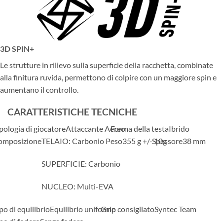
3D SPIN+
Le strutture in rilievo sulla superficie della racchetta, combinate
alla finitura ruvida, permettono di colpire con un maggiore spin e
aumentano il controllo.
CARATTERISTICHE TECNICHE
pologia di giocatore
Attaccante Aereo
Forma della testa
Ibrido
omposizione
TELAIO: Carbonio
Peso
355 g +/- 10g
Spessore
38 mm
SUPERFICIE: Carbonio
NUCLEO: Multi-EVA
po di equilibrio
Equilibrio uniforme
Grip consigliato
Syntec Team