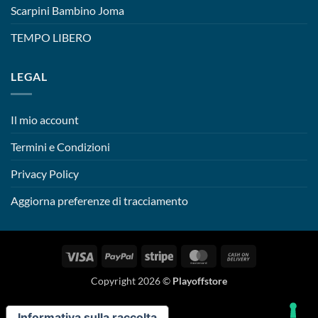
Scarpini Bambino Joma
TEMPO LIBERO
LEGAL
Il mio account
Termini e Condizioni
Privacy Policy
Aggiorna preferenze di tracciamento
Visa
PayPal
Stripe
MasterCard
Cash
On
Copyright 2026 ©
Playoffstore
Delivery
Informativa sulla raccolta